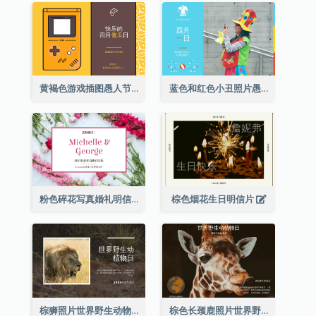
黄褐色游戏插图愚人节明信片
蓝色和红色小丑照片愚人节明信片
粉色碎花写真婚礼明信片
棕色烟花生日明信片
棕狮照片世界野生动物日明信片
棕色长颈鹿照片世界野生动物日明信片