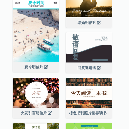
结婚明信片
夏令明信片
回复邀请函
火花引言明信片
棕色书刊照片世界读书日明信片