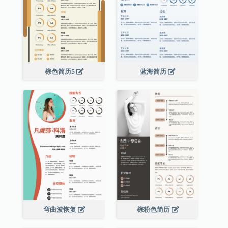
棕色简历5
蓝海简历
弯曲波恢复
棕粉色简历