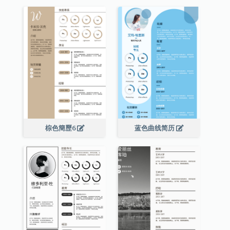
棕色簡歷6
蓝色曲线简历