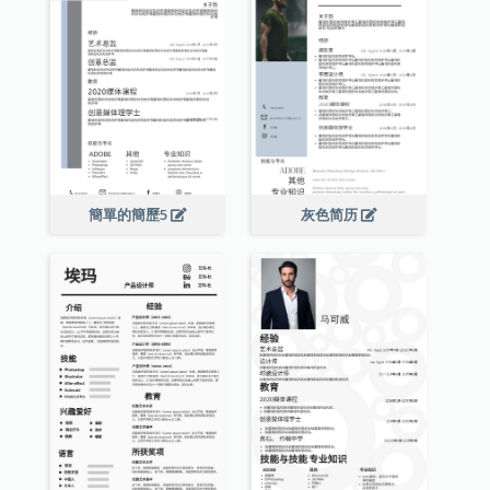
簡單的簡歷5
灰色简历