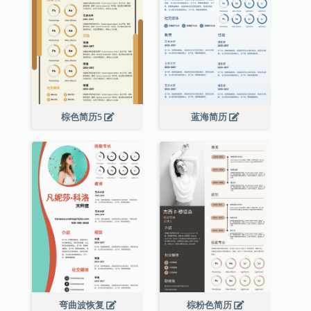
棕色简历5
蓝海简历
弯曲波恢复
棕粉色简历