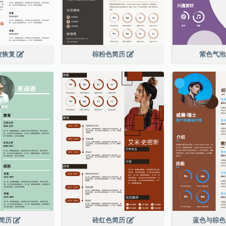
波恢复
棕粉色简历
紫色气
简历
砖红色简历
蓝色与棕