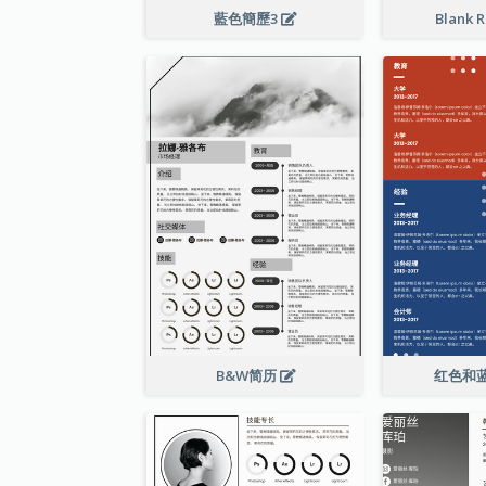
藍色簡歷3
Blank 
B&W简历
红色和