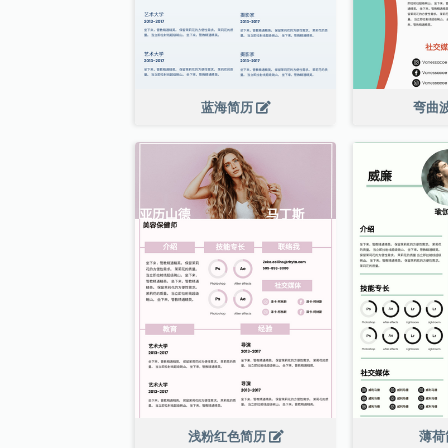
蓝海简历
弯曲
浅粉红色简历
薄荷