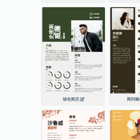
绿色简历
两列褐