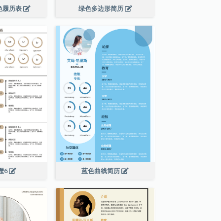
色履历表
绿色多边形简历
歷6
蓝色曲线简历