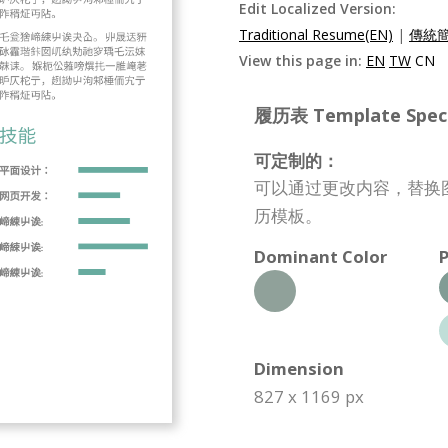
Edit Localized Version:
Traditional Resume(EN)
|
傳統簡
View this page in:
EN
TW
CN
履历表 Template Specif
可定制的：
可以通过更改内容，替换
历模板。
Dominant Color
P
Dimension
827 x 1169 px