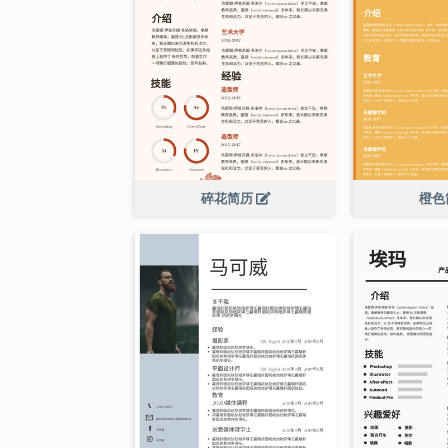
碎花简历
橙色