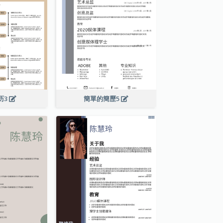
历3
簡單的簡歷5