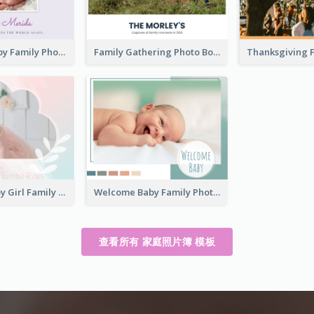
New Born Baby Family Photo Book
Family Gathering Photo Book
Welcome Baby Girl Family Photo Book
Welcome Baby Family Photo Book
查看所有 家庭照片簿 模板