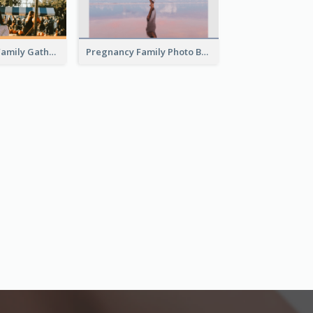
Thanksgiving Family Gathering Photo Book
Pregnancy Family Photo Book