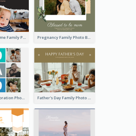
Good To Be Home Family Photo Book
Pregnancy Family Photo Book
Best Dads Celebration Photo Book
Father's Day Family Photo Book