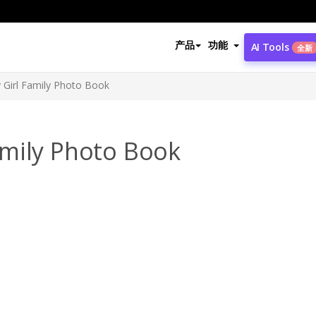
产品
功能
AI Tools
全新
Girl Family Photo Book
mily Photo Book