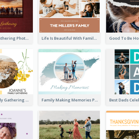
Big Family Gathering Photo Book
Life Is Beautiful With Family Photo Book
Autumn Family Gathering Photo Book
Family Making Memories Photo Book