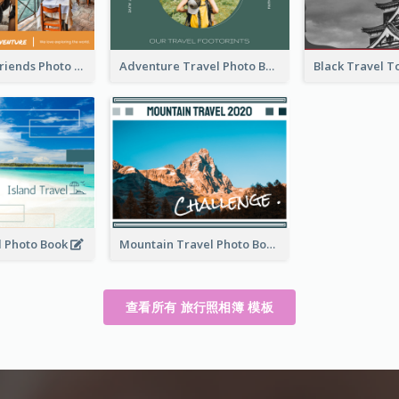
Travel With Friends Photo Book
Adventure Travel Photo Book
l Photo Book
Mountain Travel Photo Book
查看所有 旅行照相簿 模板