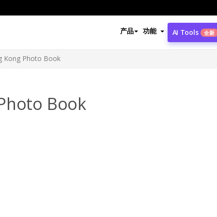
产品
功能
AI Tools
全新
g Kong Photo Book
 Photo Book