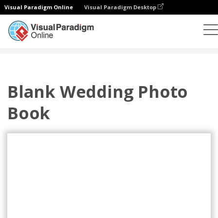
Visual Paradigm Online
Visual Paradigm Desktop
相册
模板
婚礼照相簿
Blank Wedding Photo Book
Blank Wedding Photo
Book