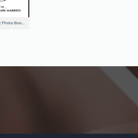
Wedding Guest Photo Book
。