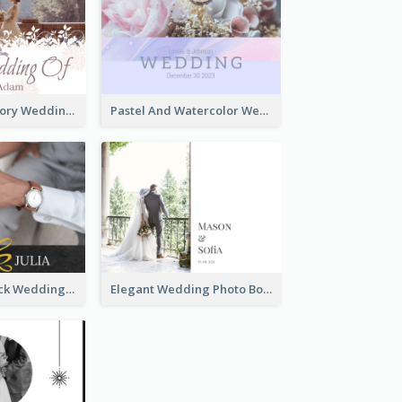
Romantic Memory Wedding Photo Book
Pastel And Watercolor Wedding Photo Book
Glamorous Black Wedding Photo Book
Elegant Wedding Photo Book