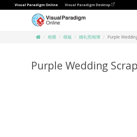
Visual Paradigm Online
Visual Paradigm Desktop
相册
模板
婚礼照相簿
Purple Weddin
Purple Wedding Scra