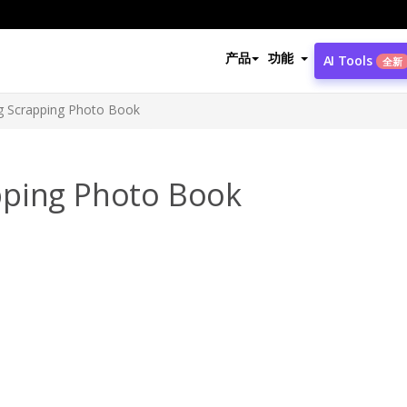
产品
功能
AI Tools
全新
g Scrapping Photo Book
pping Photo Book