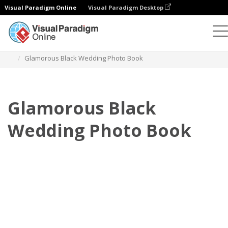
Visual Paradigm Online
Visual Paradigm Desktop
相册
模板
婚礼照相簿
Glamorous Black Wedding Photo Book
Glamorous Black
Wedding Photo Book