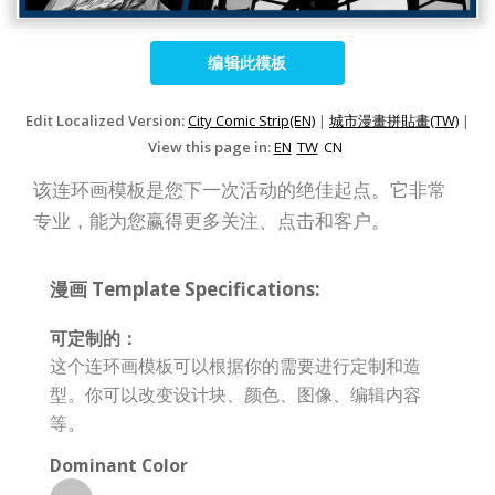
编辑此模板
Edit Localized Version:
City Comic Strip(EN)
|
城市漫畫拼貼畫(TW)
|
View this page in:
EN
TW
CN
该连环画模板是您下一次活动的绝佳起点。它非常
专业，能为您赢得更多关注、点击和客户。
漫画 Template Specifications:
可定制的：
这个连环画模板可以根据你的需要进行定制和造
型。你可以改变设计块、颜色、图像、编辑内容
等。
Dominant Color