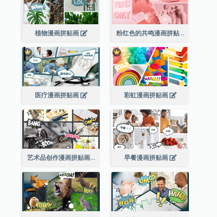
植物漫画拼贴画
粉红色的共鸣漫画拼贴画
医疗漫画拼贴画
彩虹漫画拼贴画
艺术品创作漫画拼贴画
早餐漫画拼贴画