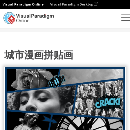
Visual Paradigm Online
Visual Paradigm Desktop
设计
模板
漫画
城市漫画拼贴画
城市漫画拼贴画