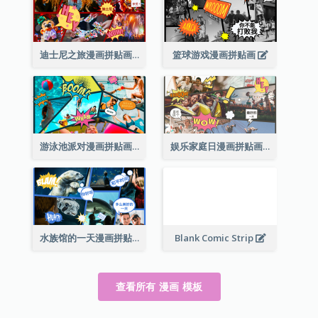
迪士尼之旅漫画拼贴画
篮球游戏漫画拼贴画
游泳池派对漫画拼贴画
娱乐家庭日漫画拼贴画
水族馆的一天漫画拼贴画
Blank Comic Strip
查看所有 漫画 模板