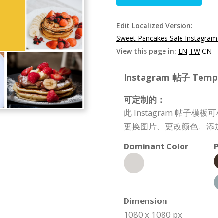
Edit Localized Version:
Sweet Pancakes Sale Instagram
View this page in:
EN
TW
CN
Instagram 帖子 Templa
可定制的：
此 Instagram 帖
更换图片、更改颜色、添
Dominant Color
P
Dimension
1080 x 1080 px