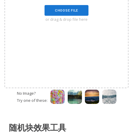
CHOOSE FILE
or drag & drop file here
No Image?
Try one of these:
随机块效果工具