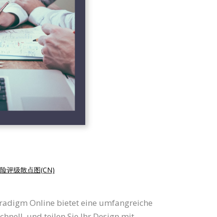
险评级散点图(CN)
radigm Online bietet eine umfangreiche
ell, und teilen Sie Ihr Design mit