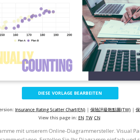
DIESE VORLAGE BEARBEITEN
ersion:
Insurance Rating Scatter Chart(EN)
|
保險評級散點圖(TW)
|
保
View this page in:
EN
TW
CN
amme mit unserem Online-Diagrammersteller. Visual Pa
vorlagen. Erstellen Sie Ihr Diagramm einfach und schn