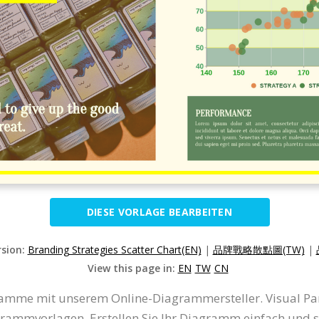
DIESE VORLAGE BEARBEITEN
rsion:
Branding Strategies Scatter Chart(EN)
|
品牌戰略散點圖(TW)
|
View this page in:
EN
TW
CN
amme mit unserem Online-Diagrammersteller. Visual Pa
vorlagen. Erstellen Sie Ihr Diagramm einfach und schn