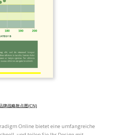
品牌战略散点图(CN)
radigm Online bietet eine umfangreiche
ell, und teilen Sie Ihr Design mit