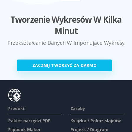
Tworzenie Wykresów W Kilka
Minut
Przekształcanie Danych W Imponujące Wykresy
ZACZNIJ TWORZYĆ ZA DARMO
Produkt
Zasoby
Pakiet narzędzi PDF
Książka / Pokaz slajdów
Flipbook Maker
Projekt / Diagram