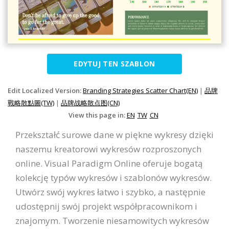
EDYTUJ TEN SZABLON
Edit Localized Version:
Branding Strategies Scatter Chart(EN)
|
品牌
戰略散點圖(TW)
|
品牌战略散点图(CN)
View this page in:
EN
TW
CN
Przekształć surowe dane w piękne wykresy dzięki
naszemu kreatorowi wykresów rozproszonych
online. Visual Paradigm Online oferuje bogatą
kolekcję typów wykresów i szablonów wykresów.
Utwórz swój wykres łatwo i szybko, a następnie
udostępnij swój projekt współpracownikom i
znajomym. Tworzenie niesamowitych wykresów