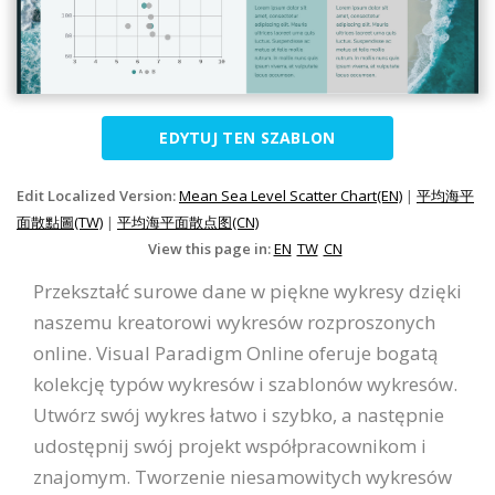
EDYTUJ TEN SZABLON
Edit Localized Version:
Mean Sea Level Scatter Chart(EN)
|
平均海平
面散點圖(TW)
|
平均海平面散点图(CN)
View this page in:
EN
TW
CN
Przekształć surowe dane w piękne wykresy dzięki
naszemu kreatorowi wykresów rozproszonych
online. Visual Paradigm Online oferuje bogatą
kolekcję typów wykresów i szablonów wykresów.
Utwórz swój wykres łatwo i szybko, a następnie
udostępnij swój projekt współpracownikom i
znajomym. Tworzenie niesamowitych wykresów