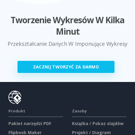
Tworzenie Wykresów W Kilka
Minut
Przekształcanie Danych W Imponujące Wykresy
ZACZNIJ TWORZYĆ ZA DARMO
Produkt
Zasoby
Pakiet narzędzi PDF
Książka / Pokaz slajdów
Flipbook Maker
Projekt / Diagram