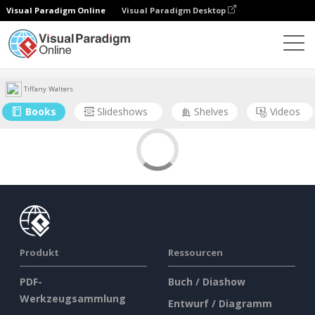
Visual Paradigm Online
Visual Paradigm Desktop
Gemeinschaft
Benutzer
Tiffany Walters
Books
Slideshows
Shelves
Videos
Produkt
Ressourcen
PDF-
Buch / Diashow
Werkzeugsammlung
Entwurf / Diagramm