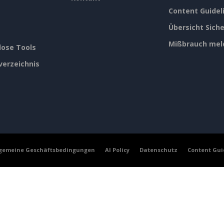
Content Guidel
Übersicht Siche
Mißbrauch mel
lose Tools
verzeichnis
lgemeine Geschäftsbedingungen
AI Policy
Datenschutz
Content Gui