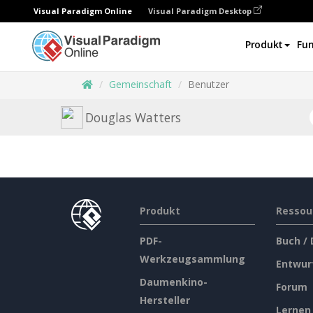
Visual Paradigm Online
Visual Paradigm Desktop
Produkt
Fun
Gemeinschaft
Benutzer
Douglas Watters
Produkt
Ressou
PDF-
Buch /
Werkzeugsammlung
Entwur
Daumenkino-
Forum
Hersteller
Lernen