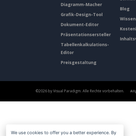
Diagramm-Macher
Blog
Grafik-Design-Tool
Wissen
Dokument-Editor
Kosten
Präsentationsersteller
Inhalts
Tabellenkalkulations-
Editor
Preisgestaltung
©2026 by Visual Paradigm. Alle Rechte vorbehalten.
Al
We use cookies to offer you a better experience. By