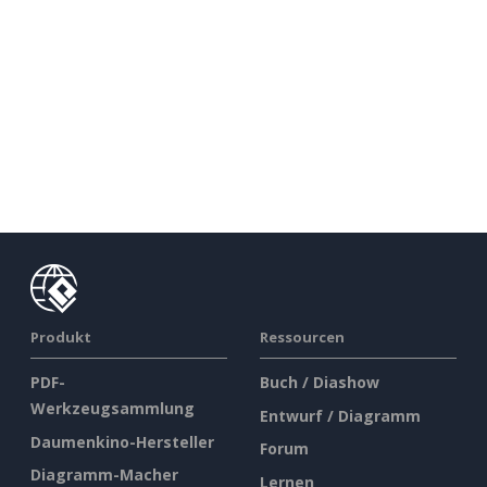
Produkt
Ressourcen
PDF-
Buch / Diashow
Werkzeugsammlung
Entwurf / Diagramm
Daumenkino-Hersteller
Forum
Diagramm-Macher
Lernen