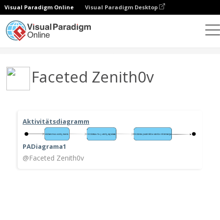
Visual Paradigm Online
Visual Paradigm Desktop
Gemeinschaft
Benutzer
Faceted Zenith0v
Aktivitätsdiagramm
PADiagrama1
@Faceted Zenith0v