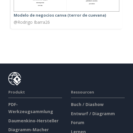
Modelo de negocios canva (terror de cuevana)
@Rodrigo Ibarra26
Produkt
Ressourcen
PDF-
Buch / Diashow
Werkzeugsammlung
Entwurf / Diagramm
Daumenkino-Hersteller
Forum
Diagramm-Macher
Lernen