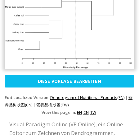
DIESE VORLAGE BEARBEITEN
Edit Localized Version:
Dendrogram of Nutritional Products(EN)
|
营
养品树状图(CN)
|
營養品樹狀圖(TW)
View this page in:
EN
CN
TW
Visual Paradigm Online (VP Online), ein Online-
Editor zum Zeichnen von Dendrogrammen,