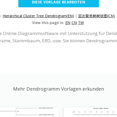
DIESE VORLAGE BEARBEITEN
n:
Hierarchical Cluster Tree Dendrogram(EN)
|
层次聚类树树状图(CN)
View this page in:
EN
CN
TW
 eine Online-Diagrammsoftware mit Unterstützung für D
rame, Stammbaum, ERD, usw. Sie können Dendrogramme 
Mehr Dendrogramm Vorlagen erkunden