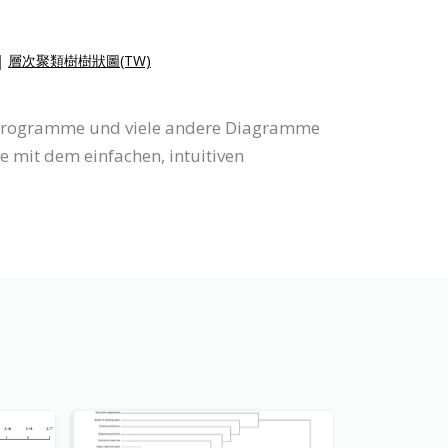
|
層次聚類樹樹狀圖(TW)
endrogramme und viele andere Diagramme
mit dem einfachen, intuitiven