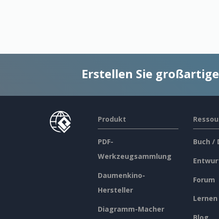
Erstellen Sie großarti
Produkt
Ressou
PDF-
Buch /
Werkzeugsammlung
Entwur
Daumenkino-
Forum
Hersteller
Lernen
Diagramm-Macher
Blog