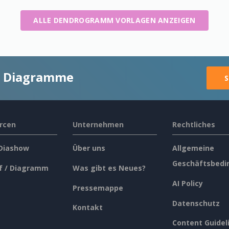
ALLE DENDROGRAMM VORLAGEN ANZEIGEN
ge Diagramme
S
rcen
Unternehmen
Rechtliches
 Diashow
Über uns
Allgemeine
Geschäftsbedi
f / Diagramm
Was gibt es Neues?
AI Policy
Pressemappe
Datenschutz
Kontakt
Content Guidel