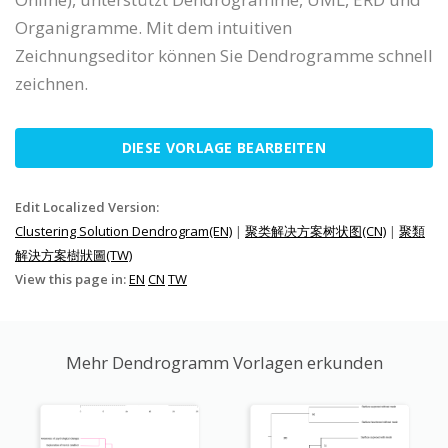
Organigramme. Mit dem intuitiven
Zeichnungseditor können Sie Dendrogramme schnell
zeichnen.
DIESE VORLAGE BEARBEITEN
Edit Localized Version:
Clustering Solution Dendrogram(EN)
|
聚类解决方案树状图(CN)
|
聚類
解決方案樹狀圖(TW)
View this page in:
EN
CN
TW
Mehr Dendrogramm Vorlagen erkunden