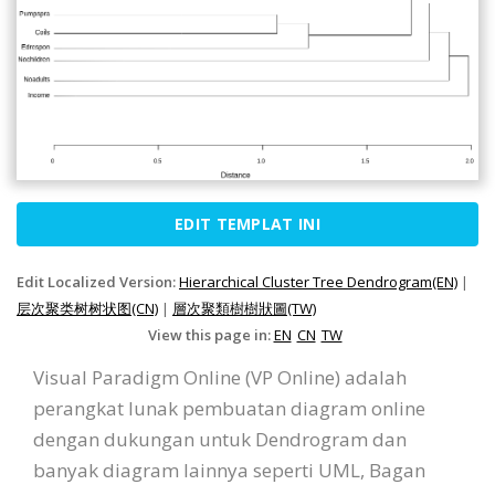
EDIT TEMPLAT INI
Edit Localized Version:
Hierarchical Cluster Tree Dendrogram(EN)
|
层次聚类树树状图(CN)
|
層次聚類樹樹狀圖(TW)
View this page in:
EN
CN
TW
Visual Paradigm Online (VP Online) adalah
perangkat lunak pembuatan diagram online
dengan dukungan untuk Dendrogram dan
banyak diagram lainnya seperti UML, Bagan