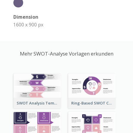
Dimension
1600 x 900 px
Mehr SWOT-Analyse Vorlagen erkunden
SWOT Analysis Template in Bookmark Style
Ring-Based SWOT Chart Template