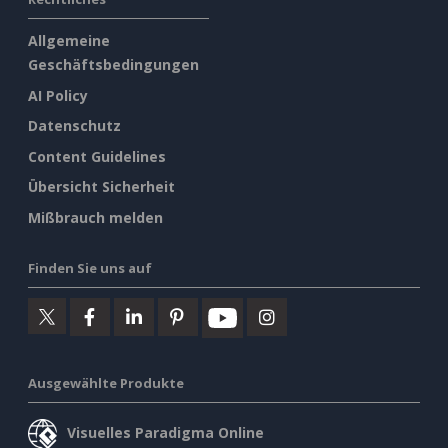
Allgemeine
Geschäftsbedingungen
AI Policy
Datenschutz
Content Guidelines
Übersicht Sicherheit
Mißbrauch melden
Finden Sie uns auf
Ausgewählte Produkte
Visuelles Paradigma Online