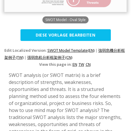
SWOT Model - Oval Style
DIESE VORLAGE BEARBEITEN
Edit Localized Version:
SWOT Model Template(EN)
|
強弱危機分析框
架例子(TW)
|
强弱危机分析框架例子(CN)
View this page in:
EN
TW
CN
SWOT analysis (or SWOT matrix) is a brief
description of strengths, weaknesses,
opportunities and threats. It is a structured
planning method used to assess the four elements
of organizational, project or business risks. So,
how to use mind map for SWOT analysis? The
traditional SWOT analysis lists the major strengths,
weaknesses, opportunities and threats of