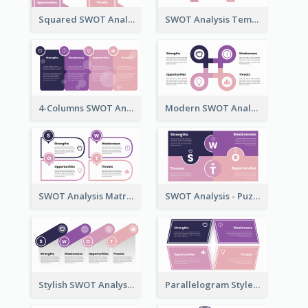
Squared SWOT Analysis Diagram
SWOT Analysis Template Brick Style
4-Columns SWOT Analysis Template
Modern SWOT Analysis Template
SWOT Analysis Matrix Template
SWOT Analysis - Puzzle Style
Stylish SWOT Analysis Framework Template
Parallelogram Style - SWOT Analysis Model