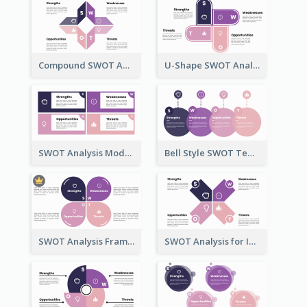
Compound SWOT Analysis Template
U-Shape SWOT Analysis Template
SWOT Analysis Model - Boxed Style
Bell Style SWOT Template - By SWOT Maker
SWOT Analysis Framework - Petal Style
SWOT Analysis for Infographics