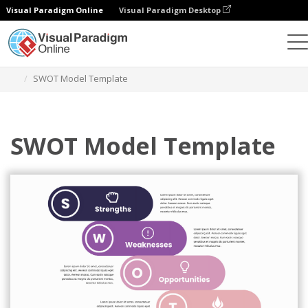
Visual Paradigm Online
Visual Paradigm Desktop
Grafik-Design-Tool
Vorlagen
SWOT-Analyse
SWOT Model Template
SWOT Model Template