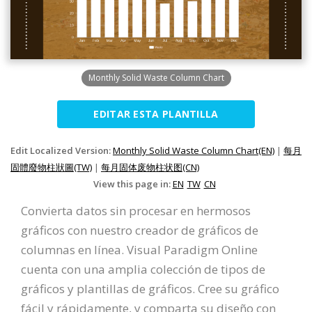
Monthly Solid Waste Column Chart
EDITAR ESTA PLANTILLA
Edit Localized Version:
Monthly Solid Waste Column Chart(EN)
|
每月
固體廢物柱狀圖(TW)
|
每月固体废物柱状图(CN)
View this page in:
EN
TW
CN
Convierta datos sin procesar en hermosos
gráficos con nuestro creador de gráficos de
columnas en línea. Visual Paradigm Online
cuenta con una amplia colección de tipos de
gráficos y plantillas de gráficos. Cree su gráfico
fácil y rápidamente, y comparta su diseño con