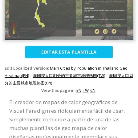
EDITAR ESTA PLANTILLA
Edit Localized Version:
Main Cities by Population in Thailand Geo
Heatmap(EN)
|
泰國按人口劃分的主要城市地理熱圖(TW)
|
泰国按人口划
分的主要城市地理热图(CN)
View this page in:
EN
TW
CN
El creador de mapas de calor geográficos de
Visual Paradigm es ridículamente fácil de usar.
Simplemente comience a partir de una de las
muchas plantillas de geo mapa de calor
diseñadas profesionalmente, reemplace sus