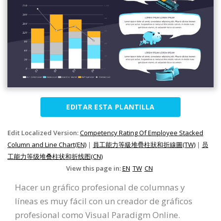
EDITAR ESTA PLANTILLA
Edit Localized Version:
Competency Rating Of Employee Stacked
Column and Line Chart(EN)
|
員工能力等級堆疊柱狀和折線圖(TW)
|
员
工能力等级堆叠柱状和折线图(CN)
View this page in:
EN
TW
CN
Hacer un gráfico profesional de columnas y
líneas es muy fácil con un creador de gráficos
profesional como Visual Paradigm Online.