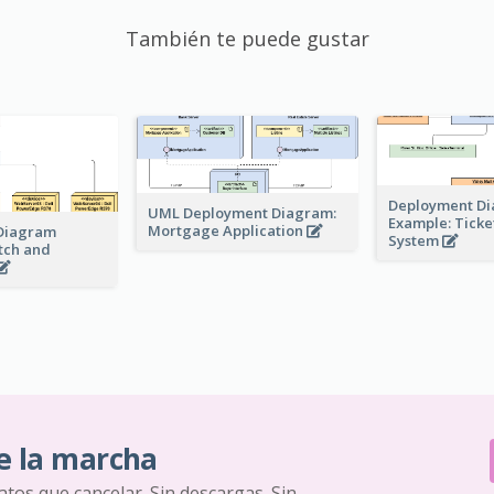
También te puede gustar
Deployment D
UML Deployment Diagram:
Example: Ticke
Mortgage Application
Diagram
System
tch and
e la marcha
ratos que cancelar. Sin descargas. Sin