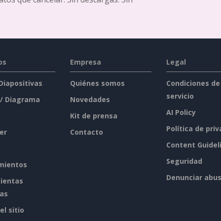
os
Empresa
Legal
 Diapositivas
Quiénes somos
Condiciones de
servicio
 / Diagrama
Novedades
AI Policy
Kit de prensa
Política de pri
er
Contacto
Content Guidel
Seguridad
mientos
Denunciar abu
ientas
tas
l sitio