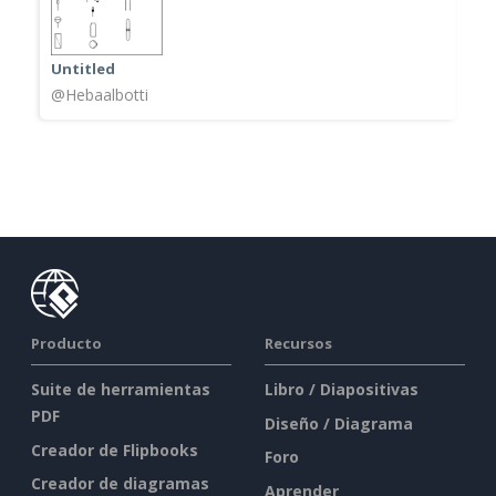
Untitled
@Hebaalbotti
Producto
Recursos
Suite de herramientas
Libro / Diapositivas
PDF
Diseño / Diagrama
Creador de Flipbooks
Foro
Creador de diagramas
Aprender