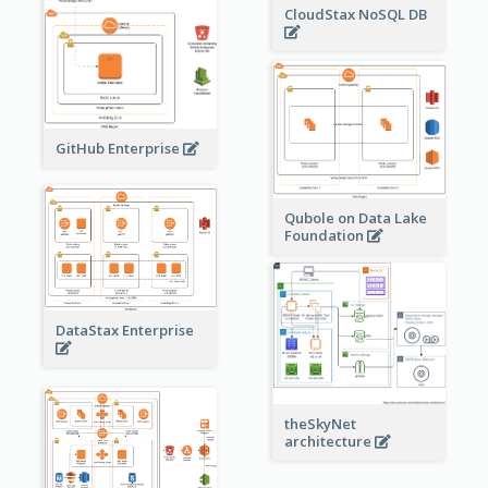
CloudStax NoSQL DB
GitHub Enterprise
Qubole on Data Lake
Foundation
DataStax Enterprise
theSkyNet
architecture