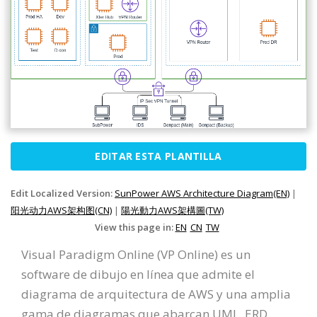
EDITAR ESTA PLANTILLA
Edit Localized Version:
SunPower AWS Architecture Diagram(EN)
|
阳光动力AWS架构图(CN)
|
陽光動力AWS架構圖(TW)
View this page in:
EN
CN
TW
Visual Paradigm Online (VP Online) es un
software de dibujo en línea que admite el
diagrama de arquitectura de AWS y una amplia
gama de diagramas que abarcan UML, ERD,