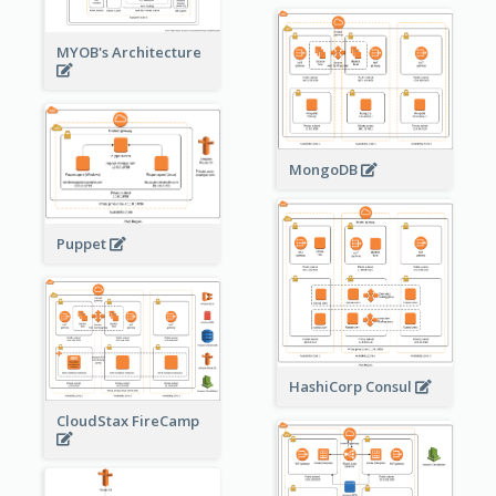
MYOB's Architecture
MongoDB
Puppet
HashiCorp Consul
CloudStax FireCamp