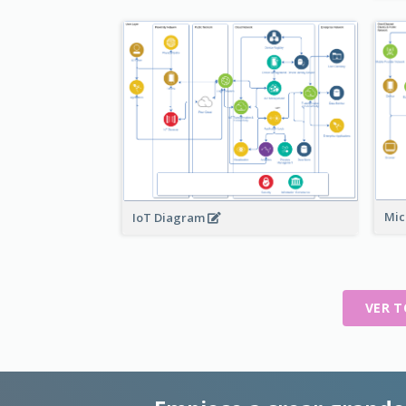
Mic
IoT Diagram
VER T