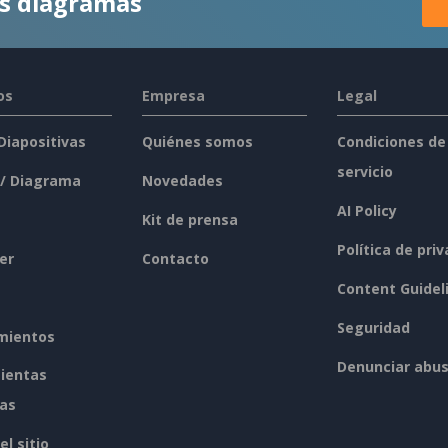
es diagramas
os
Empresa
Legal
 Diapositivas
Quiénes somos
Condiciones de
servicio
 / Diagrama
Novedades
AI Policy
Kit de prensa
Política de pri
er
Contacto
Content Guidel
Seguridad
mientos
Denunciar abu
ientas
tas
l sitio