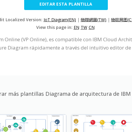
EDITAR ESTA PLANTILLA
dit Localized Version:
IoT Diagram(EN)
|
物聯網圖(TW)
|
物联网图(C
View this page in:
EN
TW
CN
m Online (VP Online), es compatible con IBM Cloud Arch
re Diagram rápidamente a través del intuitivo editor de
rar más plantillas Diagrama de arquitectura de IBM