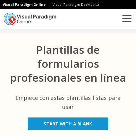
Visual Paradigm Online
Visual Paradigm Desktop
Top Categorías
×
Formularios
Plantillas
All
Plantillas de
Eventos
(9)
formularios
Comercio Electrónico
(1)
profesionales en línea
Sanidad
(22)
TI
(1)
Empiece con estas plantillas listas para
Sin Ánimo De Lucro
usar
(2)
Entretenimiento
(1)
START WITH A BLANK
Empresa
(28)