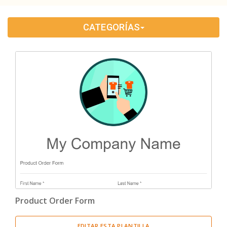
Educación
(33)
CATEGORÍAS
Recursos Humanos
(1)
Formularios De Pedido
(1)
Marketing
(1)
Encuesta
(14)
Product Order Form
EDITAR ESTA PLANTILLA