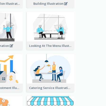
Eco-friendly Salon Illustration
Building Illustration
tration
Looking At The Menu Illustration
Real Estate Investment Illustration
Catering Service Illustration