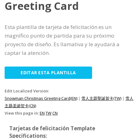
Greeting Card
Esta plantilla de tarjeta de felicitación es un
magnífico punto de partida para su próximo
proyecto de diseño. Es llamativa y le ayudará a
captar la atención.
EDITAR ESTA PLANTILLA
Edit Localized Version:
Snowman Christmas Greeting Card(EN)
|
雪人主題聖誕賀卡(TW)
|
雪人
主题圣诞贺卡(CN)
View this page in:
EN
TW
CN
Tarjetas de felicitación Template
Specifications: