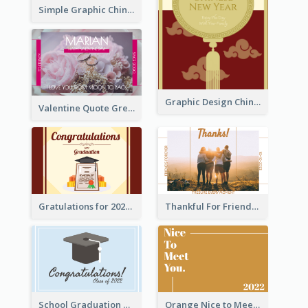
Simple Graphic Chinese New Year In Red And Yellow
Graphic Design Chinese New Year Greeting Card With Decorations
Valentine Quote Greeting Card
Gratulations for 2020 Graduation Greeting Card
Thankful For Friendship Greeting Card
School Graduation Celebration Card
Orange Nice to Meet You Greeting Card