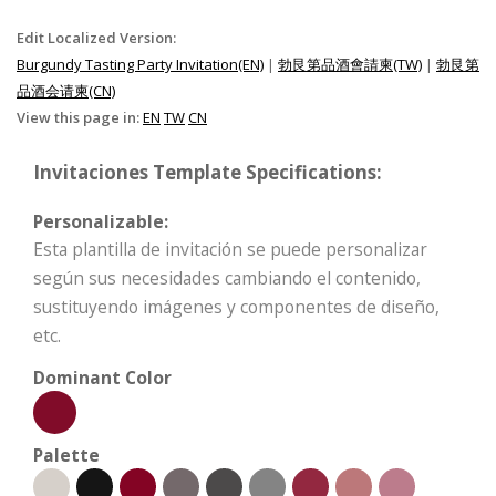
Edit Localized Version:
Burgundy Tasting Party Invitation(EN)
|
勃艮第品酒會請柬(TW)
|
勃艮第
品酒会请柬(CN)
View this page in:
EN
TW
CN
Invitaciones Template Specifications:
Personalizable:
Esta plantilla de invitación se puede personalizar
según sus necesidades cambiando el contenido,
sustituyendo imágenes y componentes de diseño,
etc.
Dominant Color
Palette