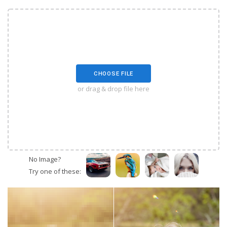
CHOOSE FILE
or drag & drop file here
No Image?
Try one of these: