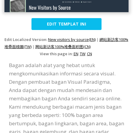
EDIT TEMPLAT INI
Edit Localized Version:
New visitors by source(EN)
|
網站新訪客100%
堆疊面積圖(TW)
|
网站新访客100%堆叠面积图(CN)
View this page in:
EN
TW
CN
Bagan adalah alat yang hebat untuk
mengkomunikasikan informasi secara visual.
Dengan pembuat bagan Visual Paradigma,
Anda dapat dengan mudah mendesain dan
membagikan bagan Anda sendiri secara online.
Kami mendukung berbagai macam jenis bagan
yang berbeda seperti: 100% bagan area
bertumpuk, bagan lingkaran, bagan area, bagan
garis, bagan gelembung, dan bagan radar.