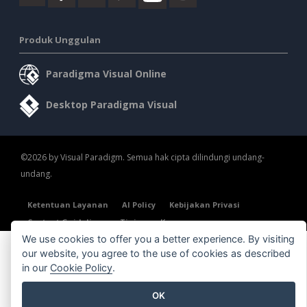
Produk Unggulan
Paradigma Visual Online
Desktop Paradigma Visual
©2026 by Visual Paradigm. Semua hak cipta dilindungi undang-
undang.
Ketentuan Layanan
AI Policy
Kebijakan Privasi
Content Guidelines
Tinjauan Keamanan
We use cookies to offer you a better experience. By visiting
our website, you agree to the use of cookies as described
in our
Cookie Policy
.
OK