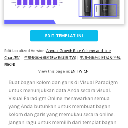
EDIT TEMPLAT INI
Edit Localized Version:
Annual Growth Rate Column and Line
Chart(EN)
|
年增長率分組柱狀及折線圖(TW)
|
年增长率分组柱状及折线
图(CN)
View this page in:
EN
TW
CN
Buat bagan kolom dan garis di Visual Paradigm
untuk menunjukkan data Anda secara visual.
Visual Paradigm Online menawarkan semua
yang Anda butuhkan untuk membuat bagan
kolom dan garis yang memukau secara online.
Jangan ragu untuk memilih dari templat bagan