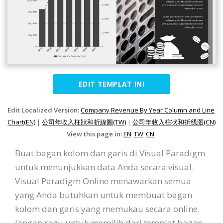
EDIT TEMPLAT INI
Edit Localized Version:
Company Revenue By Year Column and Line
Chart(EN)
|
公司年收入柱狀和折線圖(TW)
|
公司年收入柱状和折线图(CN)
View this page in:
EN
TW
CN
Buat bagan kolom dan garis di Visual Paradigm
untuk menunjukkan data Anda secara visual.
Visual Paradigm Online menawarkan semua
yang Anda butuhkan untuk membuat bagan
kolom dan garis yang memukau secara online.
Jangan ragu untuk memilih dari templat bagan