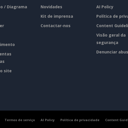
o / Diagrama
Novidades
AI Policy
Kit de imprensa
Política de pri
er
Contactar-nos
Content Guidel
Visão geral da
segurança
imento
Denunciar abu
entas
tas
o site
Termos de serviço
AI Policy
Política de privacidade
Content Guid