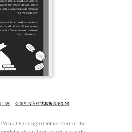
TW)
|
公司年收入柱状和折线图(CN)
O Visual Paradigm Online oferece-lhe
e modelos de gráficos de colunas e de