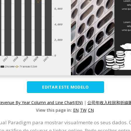
EDITAR ESTE MODELO
venue By Year Column and Line Chart(EN)
|
公司年收入柱狀和折線圖(
View this page in:
EN
TW
CN
Visual Paradigm para mostrar visualmente os seus dados. 
co gráfico de colunas e linhas online. Pode escolher entr