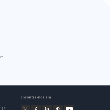
es
Encontre-nos em
iço