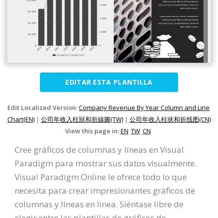
EDITAR ESTA PLANTILLA
Edit Localized Version:
Company Revenue By Year Column and Line
Chart(EN)
|
公司年收入柱狀和折線圖(TW)
|
公司年收入柱状和折线图(CN)
View this page in:
EN
TW
CN
Cree gráficos de columnas y líneas en Visual
Paradigm para mostrar sus datos visualmente.
Visual Paradigm Online le ofrece todo lo que
necesita para crear impresionantes gráficos de
columnas y líneas en línea. Siéntase libre de
elegir entre las plantillas de gráficos de