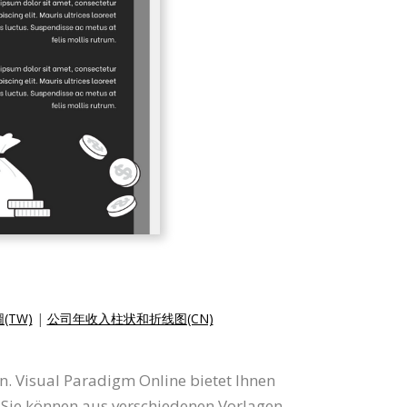
TW)
|
公司年收入柱状和折线图(CN)
n. Visual Paradigm Online bietet Ihnen
 Sie können aus verschiedenen Vorlagen