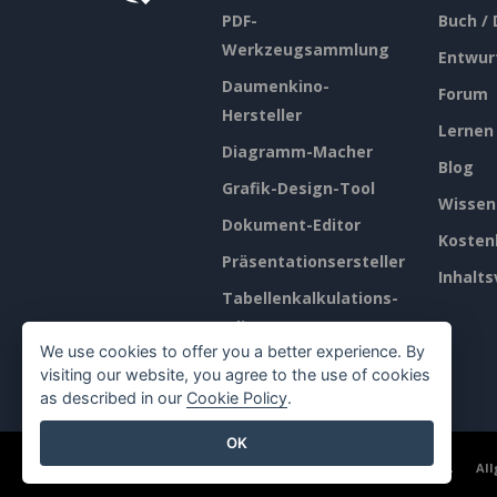
PDF-
Buch /
Werkzeugsammlung
Entwur
Daumenkino-
Forum
Hersteller
Lernen
Diagramm-Macher
Blog
Grafik-Design-Tool
Wissen
Dokument-Editor
Kosten
Präsentationsersteller
Inhalts
Tabellenkalkulations-
Editor
We use cookies to offer you a better experience. By
Preisgestaltung
visiting our website, you agree to the use of cookies
as described in our
Cookie Policy
.
OK
©2026 by Visual Paradigm. Alle Rechte vorbehalten.
Al