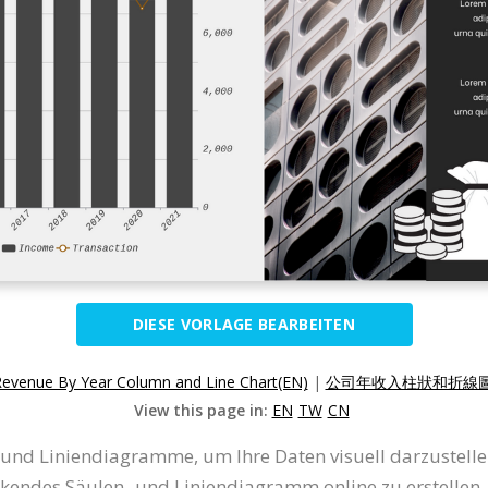
DIESE VORLAGE BEARBEITEN
venue By Year Column and Line Chart(EN)
|
公司年收入柱狀和折線圖(
View this page in:
EN
TW
CN
- und Liniendiagramme, um Ihre Daten visuell darzustelle
ckendes Säulen- und Liniendiagramm online zu erstellen.