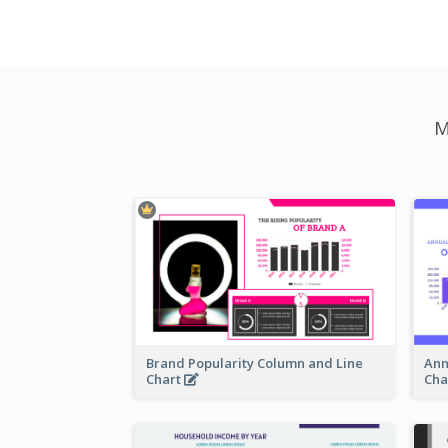
M
Brand Popularity Column and Line
Ann
Chart
Cha