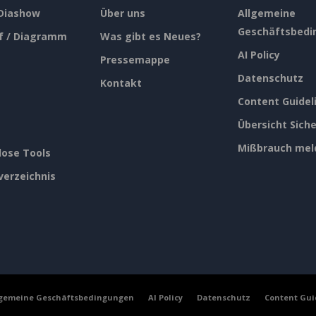
 Diashow
Über uns
Allgemeine
Geschäftsbedi
f / Diagramm
Was gibt es Neues?
AI Policy
Pressemappe
Datenschutz
Kontakt
Content Guidel
Übersicht Siche
Mißbrauch mel
lose Tools
verzeichnis
lgemeine Geschäftsbedingungen
AI Policy
Datenschutz
Content Gui