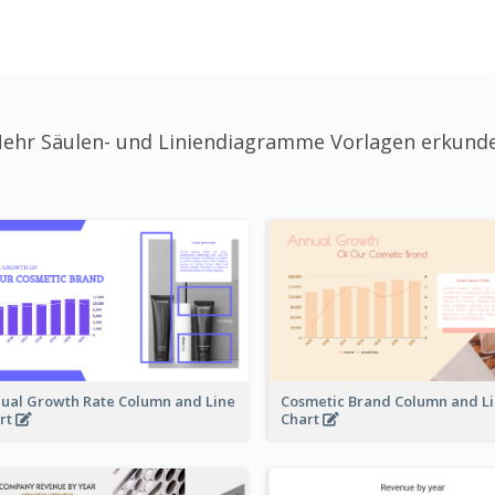
ehr Säulen- und Liniendiagramme Vorlagen erkund
ual Growth Rate Column and Line
Cosmetic Brand Column and L
rt
Chart