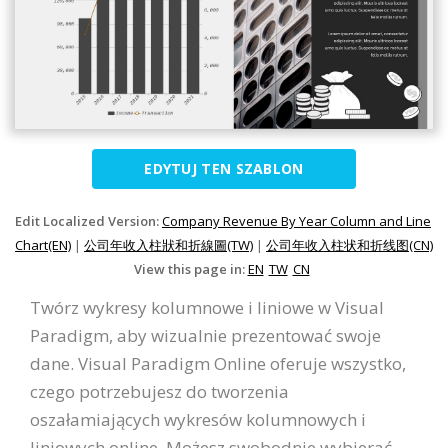
EDYTUJ TEN SZABLON
Edit Localized Version:
Company Revenue By Year Column and Line
Chart(EN)
|
公司年收入柱狀和折線圖(TW)
|
公司年收入柱状和折线图(CN)
View this page in:
EN
TW
CN
Twórz wykresy kolumnowe i liniowe w Visual
Paradigm, aby wizualnie prezentować swoje
dane. Visual Paradigm Online oferuje wszystko,
czego potrzebujesz do tworzenia
oszałamiających wykresów kolumnowych i
liniowych online. Możesz swobodnie wybierać