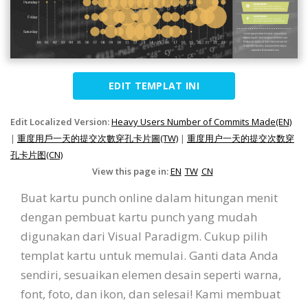
EDIT TEMPLAT INI
Edit Localized Version:
Heavy Users Number of Commits Made(EN)
|
重度用戶一天的提交次數穿孔卡片圖(TW)
|
重度用户一天的提交次数穿
孔卡片图(CN)
View this page in:
EN
TW
CN
Buat kartu punch online dalam hitungan menit
dengan pembuat kartu punch yang mudah
digunakan dari Visual Paradigm. Cukup pilih
templat kartu untuk memulai. Ganti data Anda
sendiri, sesuaikan elemen desain seperti warna,
font, foto, dan ikon, dan selesai! Kami membuat