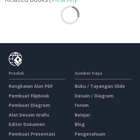
Produk
Sumber Daya
Rangkaian Alat PDF
Buku / Tayangan Slide
Pembuat Flipbook
Desain / Diagram
Pembuat Diagram
Forum
Alat Desain Grafis
Belajar
Editor Dokumen
Blog
Pembuat Presentasi
Pengetahuan