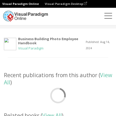
Visual Paradigm Online
Visual Paradigm Desktop
Komunitas
User
Business Building Photo Employee
Published: Aug 14,
Handbook
Visual Paradigm
2024
Recent publications from this author (
View
All
)
Related books (
View All
)