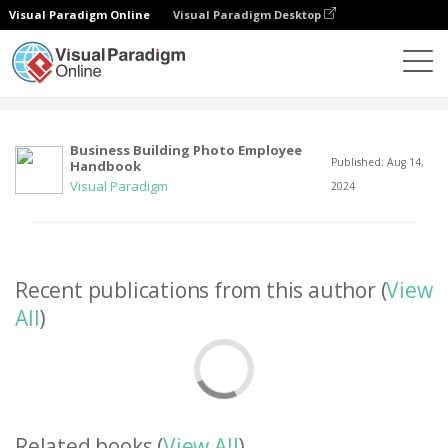
Visual Paradigm Online
Visual Paradigm Desktop
社區
用戶
Business Building Photo Employee
Published: Aug 14,
Handbook
Visual Paradigm
2024
Recent publications from this author (
View
All
)
Related books (
View All
)