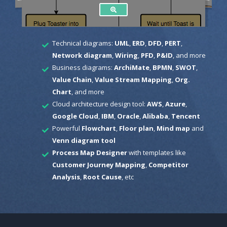
Technical diagrams:
UML
,
ERD
,
DFD
,
PERT
,
Network diagram
,
Wiring
,
PFD
,
P&ID
, and more
Business diagrams:
ArchiMate
,
BPMN
,
SWOT
,
Value Chain
,
Value Stream Mapping
,
Org.
Chart
, and more
Cloud architecture design tool:
AWS
,
Azure
,
Google Cloud
,
IBM
,
Oracle
,
Alibaba
,
Tencent
Powerful
Flowchart
,
Floor plan
,
Mind map
and
Venn diagram tool
Process Map Designer
with templates like
Customer Journey Mapping
,
Competitor
Analysis
,
Root Cause
, etc