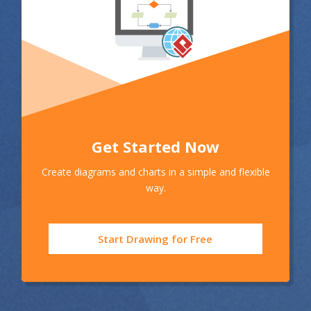
Get Started Now
Create diagrams and charts in a simple and flexible
way.
Start Drawing for Free